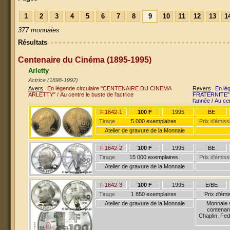
1
2
3
4
5
6
7
8
9
10
11
12
13
1
377 monnaies
Résultats
Centenaire du Cinéma (1895-1995)
Arletty
Actrice (1898-1992)
Avers
En légende circulaire "CENTENAIRE DU CINEMA
Revers
En lé
ARLETTY" / Au centre le buste de l'actrice
FRATERNITE" / A droite sur
l'année / Au c
F.1642-1
100 F
1995
BE
Tirage
5 000 exemplaires
Prix d'émiss
Atelier de gravure de la Monnaie
F.1642-2
100 F
1995
BE
Tirage
15 000 exemplaires
Prix d'émiss
Atelier de gravure de la Monnaie
F.1642-3
100 F
1995
E/BE
Tirage
1 850 exemplaires
Prix d'ém
Atelier de gravure de la Monnaie
Monnaie v
contenant
Chaplin, Fed