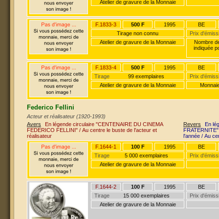
Atelier de gravure de la Monnaie
F.1833-3
500 F
1995
BE
Tirage non connu
Prix d'émiss
Atelier de gravure de la Monnaie
Nombre de 
indiquée p
F.1833-4
500 F
1995
BE
Tirage
99 exemplaires
Prix d'émiss
Atelier de gravure de la Monnaie
Monnaie
Federico Fellini
Acteur et réalisateur (1920-1993)
Avers
En légende circulaire "CENTENAIRE DU CINEMA
Revers
En lé
FEDERICO FELLINI" / Au centre le buste de l'acteur et
FRATERNITE" /
réalisateur
l'année / Au c
F.1644-1
100 F
1995
BE
Tirage
5 000 exemplaires
Prix d'émiss
Atelier de gravure de la Monnaie
F.1644-2
100 F
1995
BE
Tirage
15 000 exemplaires
Prix d'émiss
Atelier de gravure de la Monnaie