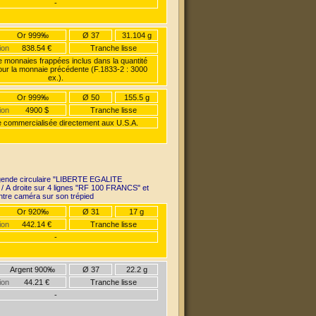
-
Or 999‰
Ø 37
31.104 g
ion
838.54 €
Tranche lisse
monnaies frappées inclus dans la quantité
our la monnaie précédente (F.1833-2 : 3000
ex.).
Or 999‰
Ø 50
155.5 g
ion
4900 $
Tranche lisse
 commercialisée directement aux U.S.A.
gende circulaire "LIBERTE EGALITE
 A droite sur 4 lignes "RF 100 FRANCS" et
entre caméra sur son trépied
Or 920‰
Ø 31
17 g
ion
442.14 €
Tranche lisse
-
Argent 900‰
Ø 37
22.2 g
ion
44.21 €
Tranche lisse
-