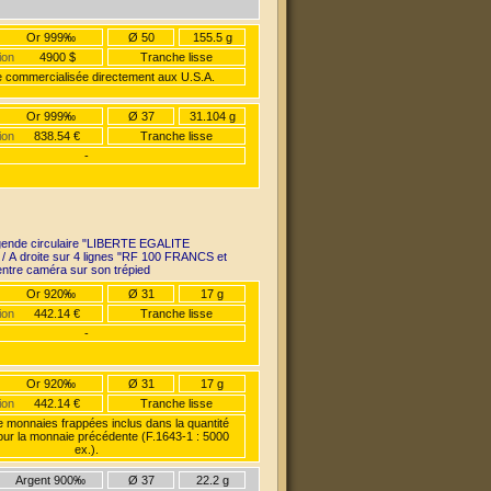
Or 999‰
Ø 50
155.5 g
ion
4900 $
Tranche lisse
 commercialisée directement aux U.S.A.
Or 999‰
Ø 37
31.104 g
ion
838.54 €
Tranche lisse
-
gende circulaire "LIBERTE EGALITE
 A droite sur 4 lignes "RF 100 FRANCS et
centre caméra sur son trépied
Or 920‰
Ø 31
17 g
ion
442.14 €
Tranche lisse
-
Or 920‰
Ø 31
17 g
ion
442.14 €
Tranche lisse
monnaies frappées inclus dans la quantité
our la monnaie précédente (F.1643-1 : 5000
ex.).
Argent 900‰
Ø 37
22.2 g