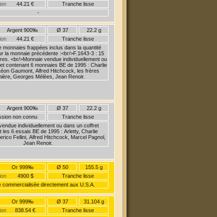
ion
44.21 €
Tranche lisse
-
Argent 900‰
Ø 37
22.2 g
ion
44.21 €
Tranche lisse
monnaies frappées inclus dans la quantité
ur la monnaie précédente :<br/>F.1643-3 : 15
res. <br/>Monnaie vendue individuellement ou
ret contenant 6 monnaies BE de 1995 : Charlie
Léon Gaumont, Alfred Hitchcock, les frères
ière, Georges Mélèes, Jean Renoir.
Argent 900‰
Ø 37
22.2 g
ission non connu
Tranche lisse
endue individuellement ou dans un coffret
 les 6 essais BE de 1995 : Arletty, Charlie
erico Fellini, Alfred Hitchcock, Marcel Pagnol,
Jean Renoir.
Or 999‰
Ø 50
155.5 g
ion
4900 $
Tranche lisse
 commercialisée directement aux U.S.A.
Or 999‰
Ø 37
31.104 g
ion
838.54 €
Tranche lisse