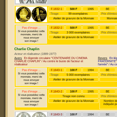
F.1832-1
500 F
1995
BE
Tirage
99 exemplaires
Prix d'émiss
Atelier de gravure de la Monnaie
Monnaie
F.1832-2
500 F
1995
BE
Tirage
3 000 exemplaires
Prix d'émiss
Atelier de gravure de la Monnaie
Charlie Chaplin
Acteur et réalisateur (1889-1977)
Avers
En légende circulaire "CENTENAIRE DU CINEMA
Revers
En lé
CHARLIE CHAPLIN" / Au centre le buste de l'acteur et
FRATERNITE" /
réalisateur
l'année" / Au 
F.1643-1
100 F
1994
BE
Tirage
5 000 exemplaires
Prix d'émiss
Atelier de gravure de la Monnaie
F.1643-2
100 F
1995
BE
Tirage non connu
Prix d'émiss
Atelier de gravure de la Monnaie
Nombre de 
indiquée p
F.1643-3
100 F
1994
BE