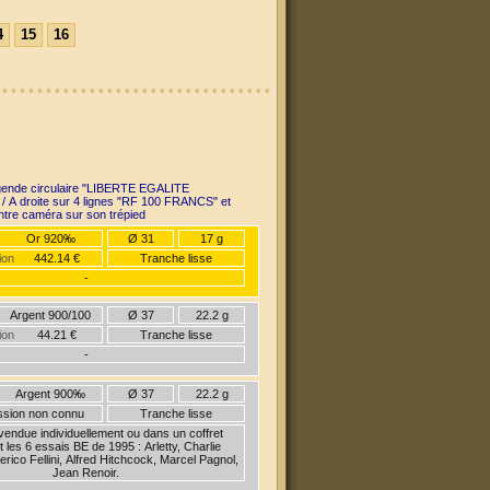
4
15
16
gende circulaire "LIBERTE EGALITE
 4 lignes "RF 100 FRANCS" et
entre caméra sur son trépied
Or 920‰
Ø 31
17 g
ion
442.14 €
Tranche lisse
-
Argent 900/100
Ø 37
22.2 g
ion
44.21 €
Tranche lisse
-
Argent 900‰
Ø 37
22.2 g
ission non connu
Tranche lisse
endue individuellement ou dans un coffret
 les 6 essais BE de 1995 : Arletty, Charlie
erico Fellini, Alfred Hitchcock, Marcel Pagnol,
Jean Renoir.