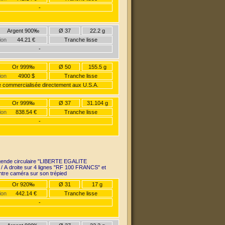
-
Argent 900‰
Ø 37
22.2 g
ion
44.21 €
Tranche lisse
-
Or 999‰
Ø 50
155.5 g
ion
4900 $
Tranche lisse
 commercialisée directement aux U.S.A.
Or 999‰
Ø 37
31.104 g
ion
838.54 €
Tranche lisse
-
gende circulaire "LIBERTE EGALITE
 A droite sur 4 lignes "RF 100 FRANCS" et
entre caméra sur son trépied
Or 920‰
Ø 31
17 g
ion
442.14 €
Tranche lisse
-