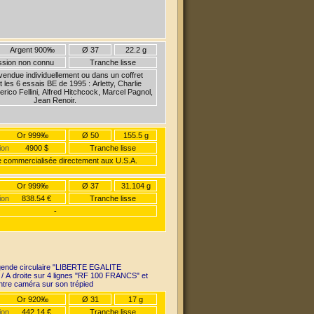
Argent 900‰
Ø 37
22.2 g
ission non connu
Tranche lisse
endue individuellement ou dans un coffret
 les 6 essais BE de 1995 : Arletty, Charlie
erico Fellini, Alfred Hitchcock, Marcel Pagnol,
Jean Renoir.
Or 999‰
Ø 50
155.5 g
ion
4900 $
Tranche lisse
 commercialisée directement aux U.S.A.
Or 999‰
Ø 37
31.104 g
ion
838.54 €
Tranche lisse
-
gende circulaire "LIBERTE EGALITE
 A droite sur 4 lignes "RF 100 FRANCS" et
entre caméra sur son trépied
Or 920‰
Ø 31
17 g
ion
442.14 €
Tranche lisse