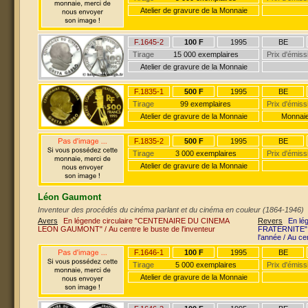
Atelier de gravure de la Monnaie
F.1645-2
100 F
1995
BE
Tirage
15 000 exemplaires
Prix d'émiss
Atelier de gravure de la Monnaie
F.1835-1
500 F
1995
BE
Tirage
99 exemplaires
Prix d'émiss
Atelier de gravure de la Monnaie
Monnaie
F.1835-2
500 F
1995
BE
Tirage
3 000 exemplaires
Prix d'émiss
Atelier de gravure de la Monnaie
Léon Gaumont
Inventeur des procédés du cinéma parlant et du cinéma en couleur (1864-1946)
Avers
En légende circulaire "CENTENAIRE DU CINEMA
Revers
En lé
LEON GAUMONT" / Au centre le buste de l'inventeur
FRATERNITE" /
l'année / Au c
F.1646-1
100 F
1995
BE
Tirage
5 000 exemplaires
Prix d'émiss
Atelier de gravure de la Monnaie