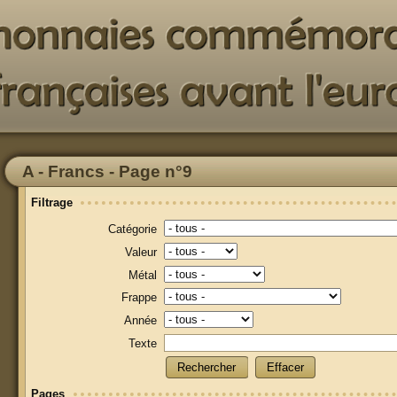
A - Francs - Page n°9
Filtrage
Catégorie
Valeur
Métal
Frappe
Année
Texte
Rechercher
Effacer
Pages