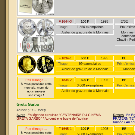
F.1644-3
100 F
1995
E/BE
Tirage
1 850 exemplaires
Prix d'ém
Atelier de gravure de la Monnaie
Monnaie v
contenant
Chaplin, Fed
F.1834-1
500 F
1995
BE
Tirage
99 exemplaires
Prix d'émiss
Atelier de gravure de la Monnaie
Monnaie
F.1834-2
500 F
1995
BE
Tirage
3 000 exemplaires
Prix d'émiss
Atelier de gravure de la Monnaie
Greta Garbo
Actrice (1905-1990)
Avers
En légende circulaire "CENTENAIRE DU CINEMA
Revers
En lé
GRETA GARBO" / Au centre le buste de l'actrice
FRATERNITE" /
l'année / Au c
F.1645-1
100 F
1995
BE
Tirage
5 000 exemplaires
Prix d'émiss