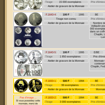
Tirage
15 000 exemplaires
Prix d'émiss
Atelier de gravure de la Monnaie
F.1643-4
100 F
1995
BE
Tirage non connu
Prix d'émiss
Atelier de gravure de la Monnaie
Nombre de 
indiquée po
000 exemplai
dans un coff
Chaplin, 
Lum
F.1643-5
100 F
1995
E/BE
Tirage
1 850 exemplaires
Prix d'ém
Atelier de gravure de la Monnaie
Monnaie v
contenant
Chaplin, Fed
F.1833-1
500 F
1994
BE
Tirage
99 exemplaires
Prix d'émiss
Atelier de gravure de la Monnaie
Monnaie
F.1833-2
500 F
1994
BE
Tirage
3 000 exemplaires
Prix d'émiss